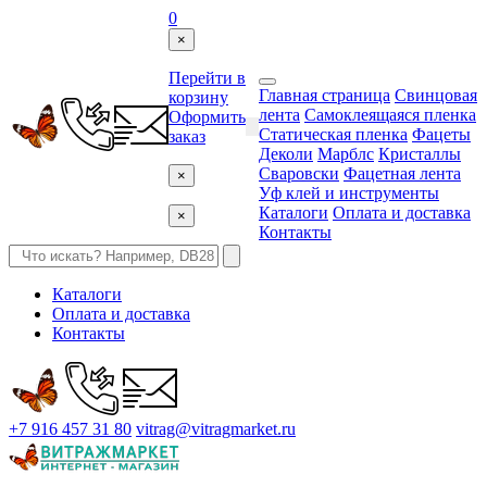
0
×
Перейти в
Главная страница
Свинцовая
корзину
лента
Самоклеящаяся пленка
Оформить
Статическая пленка
Фацеты
заказ
Деколи
Марблс
Кристаллы
Сваровски
Фацетная лента
×
Уф клей и инструменты
Каталоги
Оплата и доставка
×
Контакты
Каталоги
Оплата и доставка
Контакты
+7 916 457 31 80
vitrag@vitragmarket.ru