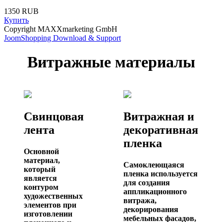
1350 RUB
Купить
Copyright MAXXmarketing GmbH
JoomShopping Download & Support
Витражные материалы
Свинцовая
Витражная и
лента
декоративная
пленка
Основной
материал,
Самоклеющаяся
который
пленка используется
является
для создания
контуром
аппликационного
художественных
витража,
элементов при
декорирования
изготовлении
мебельных фасадов,