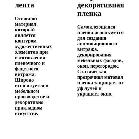
лента
декоративная
пленка
Основной
материал,
Самоклеющаяся
который
пленка используется
является
для создания
контуром
аппликационного
художественных
витража,
элементов при
декорирования
изготовлении
мебельных фасадов,
пленочного и
окон, перегородок.
фацетного
Статическая
витража.
прозрачная матовая
Широко
пленка защищает от
используется в
уф лучей и
мебельном
украшает окно.
производстве и
декоративно-
прикладном
искусстве.