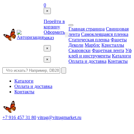
0
×
Перейти в
корзину
Главная страница
Свинцовая
Оформить
лента
Самоклеящаяся пленка
заказ
Статическая пленка
Фацеты
Деколи
Марблс
Кристаллы
×
Сваровски
Фацетная лента
Уф
клей и инструменты
Каталоги
×
Оплата и доставка
Контакты
Каталоги
Оплата и доставка
Контакты
+7 916 457 31 80
vitrag@vitragmarket.ru