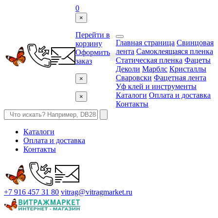
0
×
Перейти в
Главная страница
Свинцовая
корзину
лента
Самоклеящаяся пленка
Оформить
Статическая пленка
Фацеты
заказ
Деколи
Марблс
Кристаллы
Сваровски
Фацетная лента
×
Уф клей и инструменты
Каталоги
Оплата и доставка
×
Контакты
Каталоги
Оплата и доставка
Контакты
+7 916 457 31 80
vitrag@vitragmarket.ru