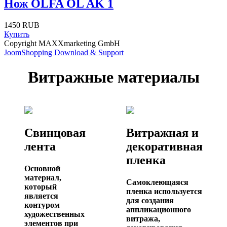
Нож OLFA OL AK 1
1450 RUB
Купить
Copyright MAXXmarketing GmbH
JoomShopping Download & Support
Витражные материалы
Свинцовая
Витражная и
лента
декоративная
пленка
Основной
материал,
Самоклеющаяся
который
пленка используется
является
для создания
контуром
аппликационного
художественных
витража,
элементов при