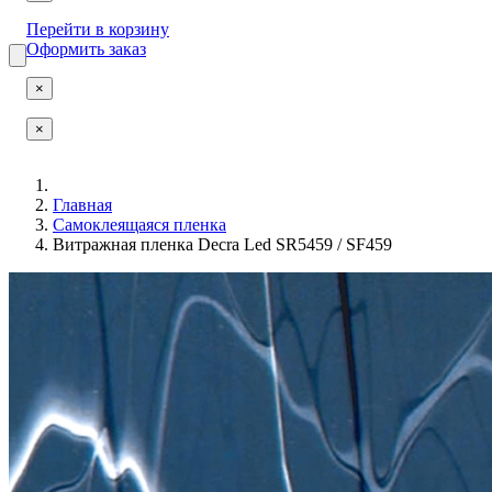
Перейти в корзину
Оформить заказ
×
×
Главная
Самоклеящаяся пленка
Витражная пленка Decra Led SR5459 / SF459