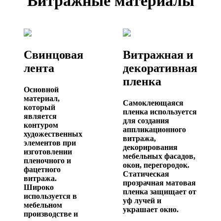
Витражные материалы
Свинцовая
Витражная и
лента
декоративная
пленка
Основной
материал,
Самоклеющаяся
который
пленка используется
является
для создания
контуром
аппликационного
художественных
витража,
элементов при
декорирования
изготовлении
мебельных фасадов,
пленочного и
окон, перегородок.
фацетного
Статическая
витража.
прозрачная матовая
Широко
пленка защищает от
используется в
уф лучей и
мебельном
украшает окно.
производстве и