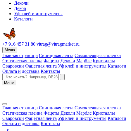
Деколи
Декор
Уф клей и инструменты
Каталоги
+7 916 457 31 80
vitrag@vitragmarket.ru
Меню
Главная страница
Свинцовая лента
Самоклеящаяся пленка
Статическая пленка
Фацеты
Деколи
Марблс
Кристаллы
Сваровски
Фацетная лента
Уф клей и инструменты
Каталоги
Оплата и доставка
Контакты
Меню
Главная страница
Свинцовая лента
Самоклеящаяся пленка
Статическая пленка
Фацеты
Деколи
Марблс
Кристаллы
Сваровски
Фацетная лента
Уф клей и инструменты
Каталоги
Оплата и доставка
Контакты
0