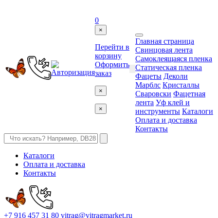
0
×
Главная страница
Перейти в
Свинцовая лента
корзину
Самоклеящаяся пленка
Оформить
Статическая пленка
заказ
Фацеты
Деколи
Марблс
Кристаллы
×
Сваровски
Фацетная
лента
Уф клей и
×
инструменты
Каталоги
Оплата и доставка
Контакты
Каталоги
Оплата и доставка
Контакты
+7 916 457 31 80
vitrag@vitragmarket.ru