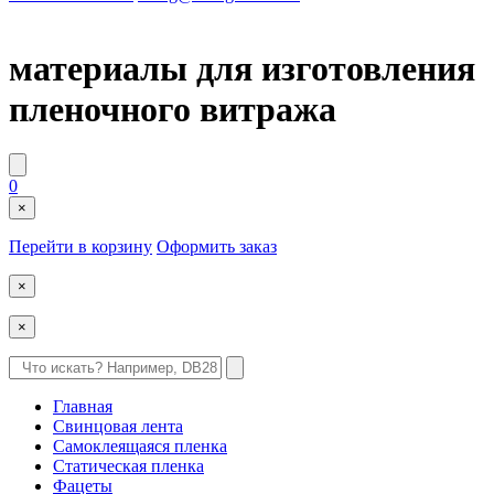
материалы для изготовления
пленочного витража
0
×
Перейти в корзину
Оформить заказ
×
×
Главная
Свинцовая лента
Самоклеящаяся пленка
Статическая пленка
Фацеты