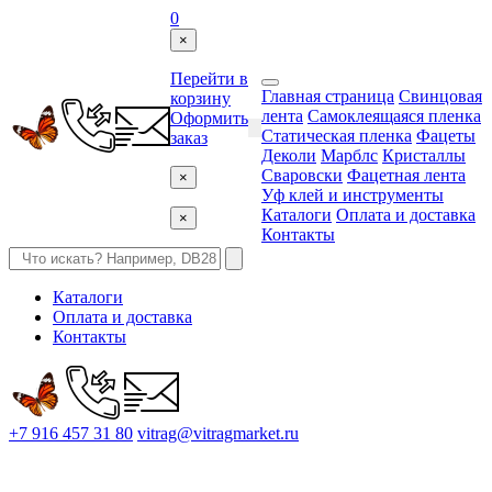
0
×
Перейти в
Главная страница
Свинцовая
корзину
лента
Самоклеящаяся пленка
Оформить
Статическая пленка
Фацеты
заказ
Деколи
Марблс
Кристаллы
Сваровски
Фацетная лента
×
Уф клей и инструменты
Каталоги
Оплата и доставка
×
Контакты
Каталоги
Оплата и доставка
Контакты
+7 916 457 31 80
vitrag@vitragmarket.ru