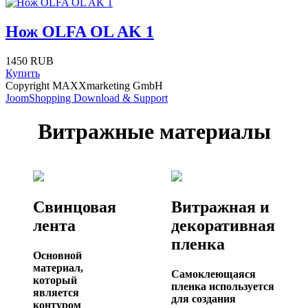
Нож OLFA OL AK 1
1450 RUB
Купить
Copyright MAXXmarketing GmbH
JoomShopping Download & Support
Витражные материалы
Свинцовая
Витражная и
лента
декоративная
пленка
Основной
материал,
Самоклеющаяся
который
пленка используется
является
для создания
контуром