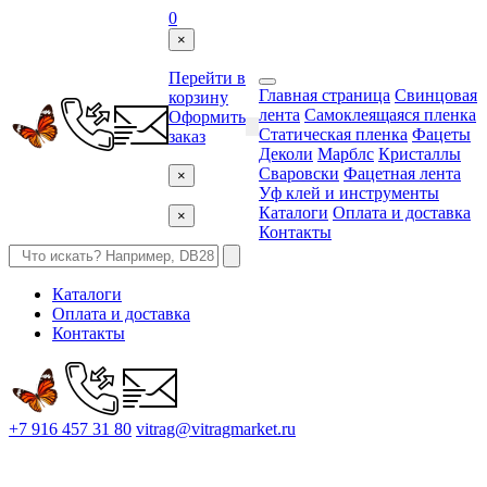
0
×
Перейти в
Главная страница
Свинцовая
корзину
лента
Самоклеящаяся пленка
Оформить
Статическая пленка
Фацеты
заказ
Деколи
Марблс
Кристаллы
Сваровски
Фацетная лента
×
Уф клей и инструменты
Каталоги
Оплата и доставка
×
Контакты
Каталоги
Оплата и доставка
Контакты
+7 916 457 31 80
vitrag@vitragmarket.ru