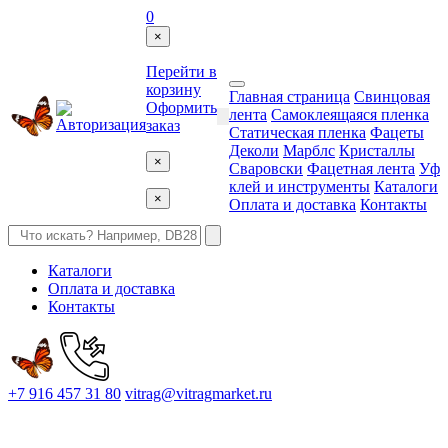
0
×
Перейти в
корзину
Главная страница
Свинцовая
Оформить
лента
Самоклеящаяся пленка
заказ
Статическая пленка
Фацеты
Деколи
Марблс
Кристаллы
×
Сваровски
Фацетная лента
Уф
клей и инструменты
Каталоги
×
Оплата и доставка
Контакты
Каталоги
Оплата и доставка
Контакты
+7 916 457 31 80
vitrag@vitragmarket.ru