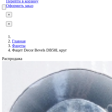
Перейти в корзину
Оформить заказ
×
×
Главная
Фацеты
Фацет Decor Bevels DB58L круг
Распродажа