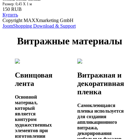
Размер: 0,45 X 1 м
150 RUB
Купить
Copyright MAXXmarketing GmbH
JoomShopping Download & Support
Витражные материалы
Свинцовая
Витражная и
лента
декоративная
пленка
Основной
материал,
Самоклеющаяся
который
пленка используется
является
для создания
контуром
аппликационного
художественных
витража,
элементов при
декорирования
изготовлении
мебельных фасадов,