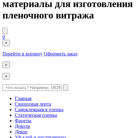
материалы для изготовления
пленочного витража
0
×
Перейти в корзину
Оформить заказ
×
×
Главная
Свинцовая лента
Самоклеящаяся пленка
Статическая пленка
Фацеты
Деколи
Декор
Уф клей и инструменты