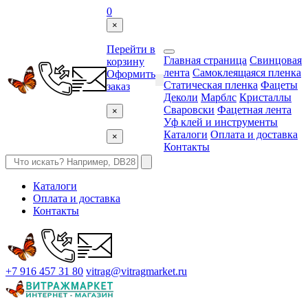
0
×
Перейти в
Главная страница
Свинцовая
корзину
лента
Самоклеящаяся пленка
Оформить
Статическая пленка
Фацеты
заказ
Деколи
Марблс
Кристаллы
Сваровски
Фацетная лента
×
Уф клей и инструменты
Каталоги
Оплата и доставка
×
Контакты
Каталоги
Оплата и доставка
Контакты
+7 916 457 31 80
vitrag@vitragmarket.ru