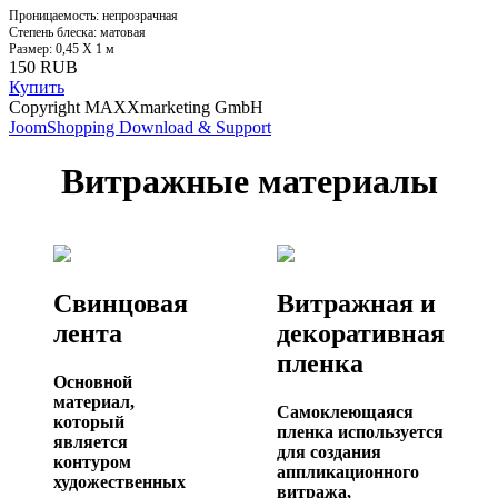
Проницаемость: непрозрачная
Степень блеска: матовая
Размер: 0,45 X 1 м
150 RUB
Купить
Copyright MAXXmarketing GmbH
JoomShopping Download & Support
Витражные материалы
Свинцовая
Витражная и
лента
декоративная
пленка
Основной
материал,
Самоклеющаяся
который
пленка используется
является
для создания
контуром
аппликационного
художественных
витража,