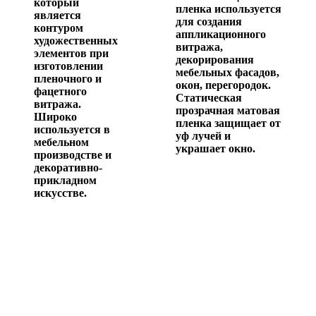
который
пленка используется
является
для создания
контуром
аппликационного
художественных
витража,
элементов при
декорирования
изготовлении
мебельных фасадов,
пленочного и
окон, перегородок.
фацетного
Статическая
витража.
прозрачная матовая
Широко
пленка защищает от
используется в
уф лучей и
мебельном
украшает окно.
производстве и
декоративно-
прикладном
искусстве.