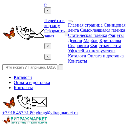
0
×
Перейти в
Главная страница
Свинцовая
корзину
лента
Самоклеящаяся пленка
Оформить
Статическая пленка
Фацеты
заказ
Деколи
Марблс
Кристаллы
Сваровски
Фацетная лента
×
Уф клей и инструменты
Каталоги
Оплата и доставка
×
Контакты
Каталоги
Оплата и доставка
Контакты
+7 916 457 31 80
vitrag@vitragmarket.ru